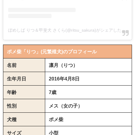
ぽめしば りつ＆甲斐犬 さくら(@ritsu_sakura)がシェアした投稿
ポメ柴「りつ」(元繁殖犬)のプロフィール
名前
凛月（りつ）
生年月日
2016年4月8日
年齢
7歳
性別
メス（女の子）
犬種
ポメ柴
サイズ
小型