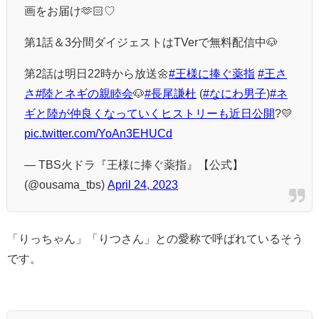
画をお届け🫶🏻♡
第1話＆3分間ダイジェストはTVerで無料配信中🐶
第2話は明日22時から放送🌼
#王様に捧ぐ薬指
#王さ
さ
#陸とネギの親睦会
🐶
#長尾謙杜
(
#なにわ男子
)
#ネ
ギと陸が仲良くなっていくヒストリーも近日公開
?💛
pic.twitter.com/YoAn3EHUCd
— TBS火ドラ『王様に捧ぐ薬指』【公式】
(@ousama_tbs)
April 24, 2023
「りっちゃん」「りつさん」との愛称で呼ばれているそう
です。