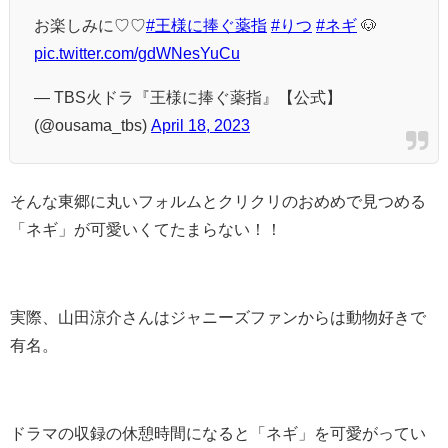
お楽しみに♡♡
#王様に捧ぐ薬指
#りつ
#ネギ
🐶
pic.twitter.com/gdWNesYuCu
— TBS火ドラ『王様に捧ぐ薬指』【公式】
(@ousama_tbs)
April 18, 2023
そんな東郷に
丸いフォルムと
クリクリのおめめで見つめる
「ネギ」が可愛いくてたまらない！！
実際、山田涼介さんはジャニーズファンからは
動物好きで
有名。
ドラマの収録の休憩時間になると「ネギ」を可愛がってい