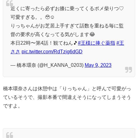
近くに寄ったら必ずお膝に乗ってくるポメ柴りつ♡
可愛すぎる。。🥹☺️
りっちゃんがお芝居上手すぎて話数を重ねる毎に監
督の要求が高くなってる気がします😂
本日22時〜第4話！観てねん🎵
#王様に捧ぐ薬指
#王
ささ
pic.twitter.com/RdTzjg6dGD
— 橋本環奈 (@H_KANNA_0203)
May 9, 2023
橋本環奈さんは休憩中は「りっちゃん」と呼んで可愛がっ
ているそうで、撮影本番で間違えそうになってしまうそう
ですよ。