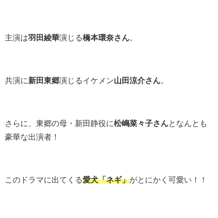
主演は
羽田綾華
演じる
橋本環奈さん
。
共演に
新田東郷
演じるイケメン
山田涼介さん
。
さらに、東郷の母・新田静役に
松嶋菜々子さん
と
なんとも
豪華な出演者！
このドラマに出てくる
愛犬「ネギ」
がとにかく可愛い！！