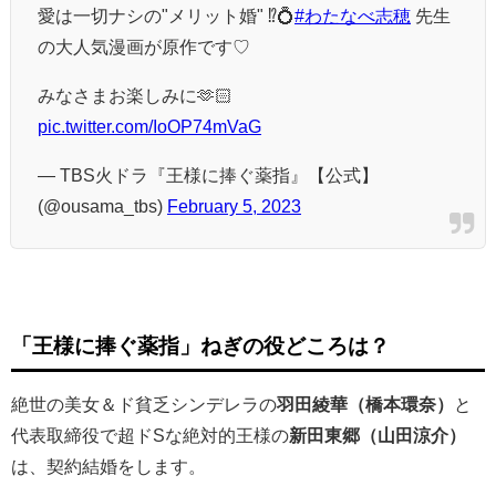
愛は一切ナシの"メリット婚" ⁉︎💍
#わたなべ志穂
先生
の大人気漫画が原作です♡
みなさまお楽しみに🫶🏻
pic.twitter.com/IoOP74mVaG
— TBS火ドラ『王様に捧ぐ薬指』【公式】
(@ousama_tbs)
February 5, 2023
「王様に捧ぐ薬指」
ねぎの役どころは？
絶世の美女＆ド貧乏シンデレラの
羽田綾華（橋本環奈）
と
代表取締役で超ドSな絶対的王様の
新田東郷（山田涼介）
は、契約結婚をします。