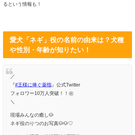
るという情報も！
愛犬「ネギ」役の名前の由来は？犬種
や性別・年齢が知りたい！
／
『
#王様に捧ぐ薬指
』公式Twitter
フォロワー10万人突破！！㊗️
＼
現場みんなの癒し🐶
ネギ役のりつのお写真🐶🐶♡