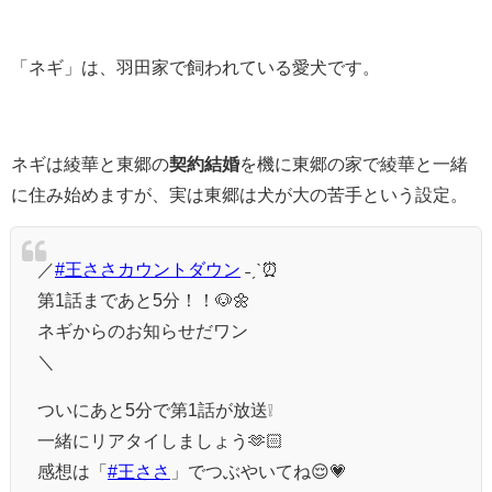
「ネギ」は、羽田家で飼われている愛犬です。
ネギは綾華と東郷の
契約結婚
を機に東郷の家で綾華と一緒
に住み始めますが、実は東郷は犬が大の苦手という設定。
／
#王ささカウントダウン
˗ˏˋ⏰
第1話まであと5分！！🐶🌼
ネギからのお知らせだワン
＼
ついにあと5分で第1話が放送❕
一緒にリアタイしましょう🫶🏻
感想は「
#王ささ
」でつぶやいてね😌💗