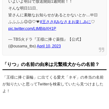
いよいよ明日で放送開始1週間前！！
そんな明日11日、
皆さんに素敵なお知らせがあるとかないとか…🫶🏻
ふふふふ😉😉🤍💗
#王ささ
#みなさまお楽しみに
♡
pic.twitter.com/LtMBibXH1P
— TBS火ドラ『王様に捧ぐ薬指』【公式】
(@ousama_tbs)
April 10, 2023
「りつ」の名前の由来は元繫殖犬からの名前？
「王様に捧ぐ薬輪」に出てくる愛犬「ネギ」の本当の名前
が知りたいと思ってTwitterを検索していたら見つけました
よ！