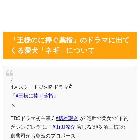
「王様のに捧ぐ薬指」のドラマに出て
くる愛犬「ネギ」について
／
4月スタート♡火曜ドラマ💐
『
#王様に捧ぐ薬指
』
＼
TBSドラマ初主演🤍
#橋本環奈
が"絶世の美女の"ド貧
乏シンデレラ"に！
#山田涼介
演じる"絶対的王様"の
御曹司から突然のプロポーズ！