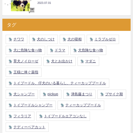
2023.07.01
タグ
チワワ
犬のしつけ
犬の寝相
ミラブルゼロ
犬に危険な食べ物
ドラマ
犬危険な食べ物
育犬ノイローゼ
犬とお出かけ
マダニ
王様に捧ぐ薬指
トイプードル、仔犬のいる暮らし、ティーカッププードル
犬シャンプー
pickup
津島藤まつり
ブサイク期
トイプードルシャンプー
ティーカッププードル
フィラリア
トイプードルエアコンなし
テディーベアカット