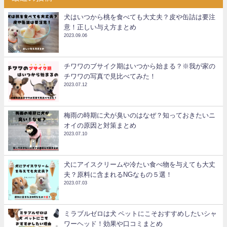
犬はいつから桃を食べても大丈夫？皮や缶詰は要注
意！正しい与え方まとめ
2023.09.06
チワワのブサイク期はいつから始まる？※我が家の
チワワの写真で見比べてみた！
2023.07.12
梅雨の時期に犬が臭いのはなぜ？知っておきたいニ
オイの原因と対策まとめ
2023.07.10
犬にアイスクリームや冷たい食べ物を与えても大丈
夫？原料に含まれるNGなもの５選！
2023.07.03
ミラブルゼロは犬 ペットにこそおすすめしたいシャ
ワーヘッド！効果や口コミまとめ